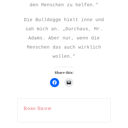
den Menschen zu helfen.“
Die Bulldogge hielt inne und
sah mich an. „Durchaus, Mr.
Adams. Aber nur, wenn die
Menschen das auch wirklich
wollen.“
Share this:
Klick,
Klicken,
um
um
auf
einem
Facebook
Freund
zu
einen
teilen
Link
(Wird
per
Rose Snow
in
E-
neuem
Mail
Fenster
zu
geöffnet)
senden
(Wird
in