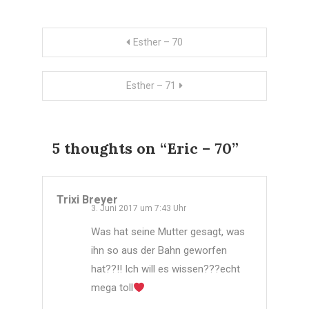
neuem
Fenster
geöffnet)
Beitragsnavigation
Esther – 70
Esther – 71
5 thoughts on “
Eric – 70
”
Trixi Breyer
3. Juni 2017 um 7:43 Uhr
Was hat seine Mutter gesagt, was
ihn so aus der Bahn geworfen
hat??!! Ich will es wissen???echt
mega toll