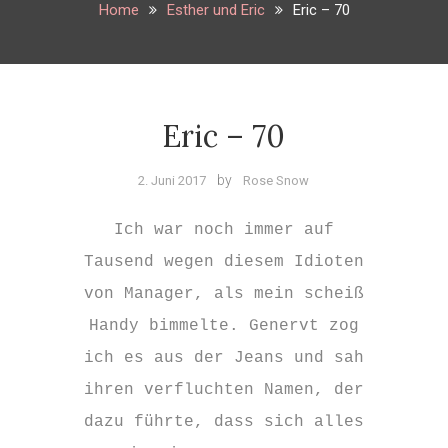
Home
Esther und Eric
Eric – 70
Eric – 70
Esther
und
by
2. Juni 2017
Rose Snow
5 Kommentare
Eric
zu
Eric
Ich war noch immer auf
–
Tausend wegen diesem Idioten
70
von Manager, als mein scheiß
Handy bimmelte. Genervt zog
ich es aus der Jeans und sah
ihren verfluchten Namen, der
dazu führte, dass sich alles