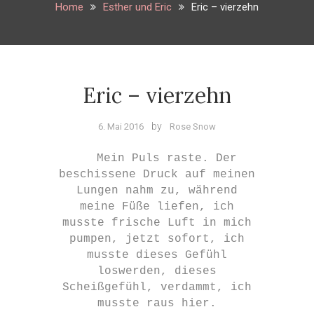
Home
Esther und Eric
Eric – vierzehn
Eric – vierzehn
Esther
und
by
6. Mai 2016
Rose Snow
3 Kommentare
Eric
zu
Mein Puls raste. Der
Eric
beschissene Druck auf meinen
–
Lungen nahm zu, während
vierzehn
meine Füße liefen, ich
musste frische Luft in mich
pumpen, jetzt sofort, ich
musste dieses Gefühl
loswerden, dieses
Scheißgefühl, verdammt, ich
musste raus hier.