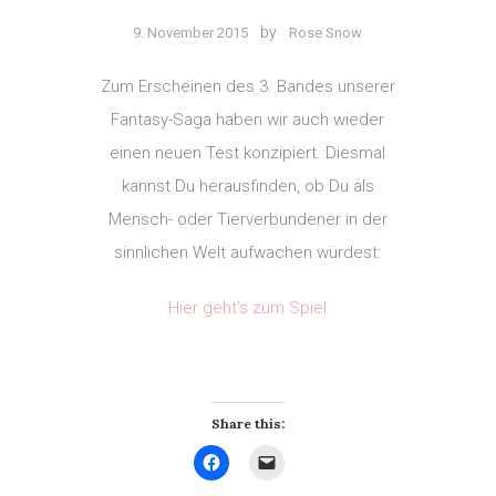
by
9. November 2015
Rose Snow
Leave
a
Zum Erscheinen des 3. Bandes unserer
Comment
Fantasy-Saga haben wir auch wieder
on
Mache
einen neuen Test konzipiert. Diesmal
den
kannst Du herausfinden, ob Du als
Test:
Mensch- oder Tierverbundener in der
Bist
Du
sinnlichen Welt aufwachen würdest:
ein
Mensch-
Hier geht’s zum Spiel
oder
Tierverbundener?
Share this:
Klick,
Klicken,
um
um
auf
einem