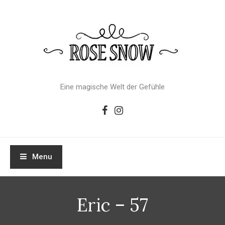
Skip
To
Content
Eine magische Welt der Gefühle
Menu
Eric – 57