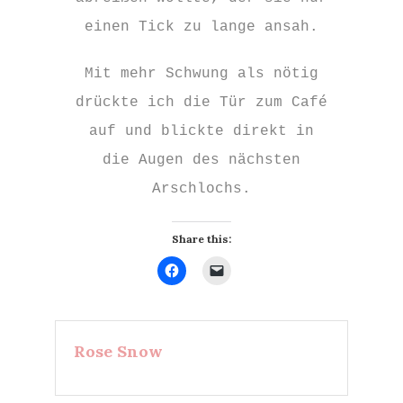
einen Tick zu lange ansah.
Mit mehr Schwung als nötig
drückte ich die Tür zum Café
auf und blickte direkt in
die Augen des nächsten
Arschlochs.
Share this:
Klick,
Klicken,
um
um
auf
einem
Facebook
Freund
zu
einen
teilen
Link
(Wird
per
Rose Snow
in
E-
neuem
Mail
Fenster
zu
geöffnet)
senden
(Wird