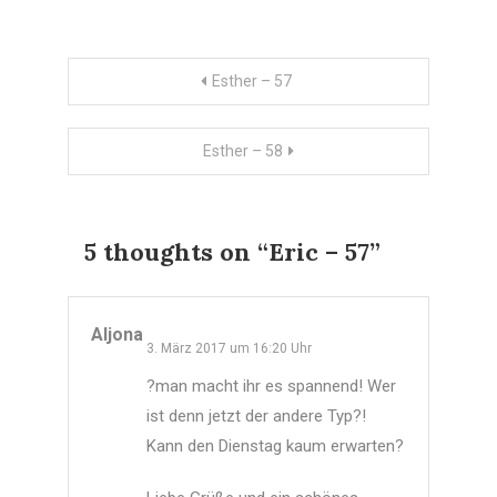
in
neuem
Fenster
geöffnet)
Beitragsnavigation
Esther – 57
Esther – 58
5 thoughts on “
Eric – 57
”
Aljona
3. März 2017 um 16:20 Uhr
?man macht ihr es spannend! Wer
ist denn jetzt der andere Typ?!
Kann den Dienstag kaum erwarten?