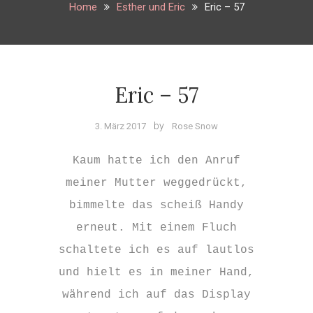
Home
Esther und Eric
Eric – 57
Eric – 57
Esther
und
by
3. März 2017
Rose Snow
5 Kommentare
Eric
zu
Eric
Kaum hatte ich den Anruf
–
meiner Mutter weggedrückt,
57
bimmelte das scheiß Handy
erneut. Mit einem Fluch
schaltete ich es auf lautlos
und hielt es in meiner Hand,
während ich auf das Display